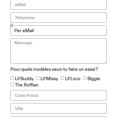
Pour quels modèles veux-tu faire un essai ?
Lil’Buddy
Lil’Missy
Lil’Loco
Biggie
The Ruffian