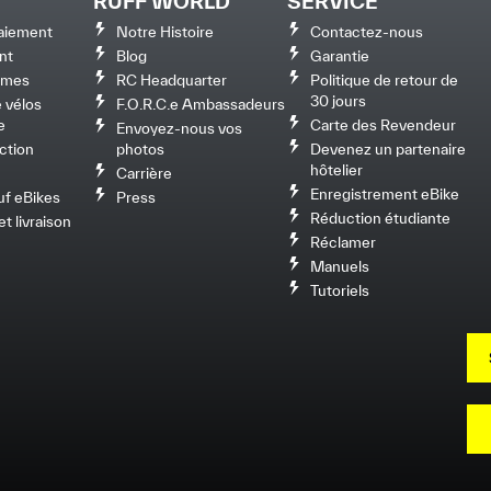
RUFF WORLD
SERVICE
aiement
Notre Histoire
Contactez-nous
nt
Blog
Garantie
rimes
RC Headquarter
Politique de retour de
30 jours
 vélos
F.O.R.C.e Ambassadeurs
e
Carte des Revendeur
Envoyez-nous vos
ction
photos
Devenez un partenaire
hôtelier
Carrière
Enregistrement eBike
uf eBikes
Press
Réduction étudiante
t livraison
Réclamer
Manuels
Tutoriels