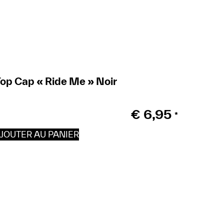
op Cap « Ride Me » Noir
€
6,95
*
JOUTER AU PANIER