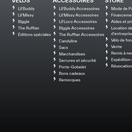
VÉLOS
ACCESSOIRES
STORE
Lil’Buddy
Lil’Buddy Accessoires
Mode de P
Lil’Missy
Lil’Missy Accessoires
Financeme
Biggie
Lil’Loco Accessoires
Aides et p
The Ruffian
Biggie Accessoires
Location de
d'entrepris
Éditions spéciales
The Ruffian Accessoires
Vélo de fon
Candyline
Vente
Sacs
Remis à ne
Marchandises
Expédition e
Serrures et sécurité
Révocation
Porte-Gobelet
Bons cadeaux
Remorques