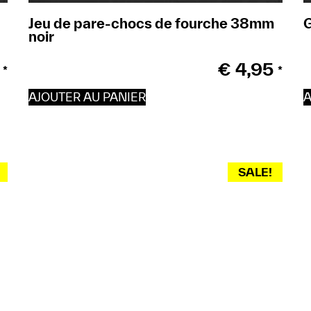
Jeu de pare-chocs de fourche 38mm
noir
€
4,95
*
*
AJOUTER AU PANIER
A
SALE!