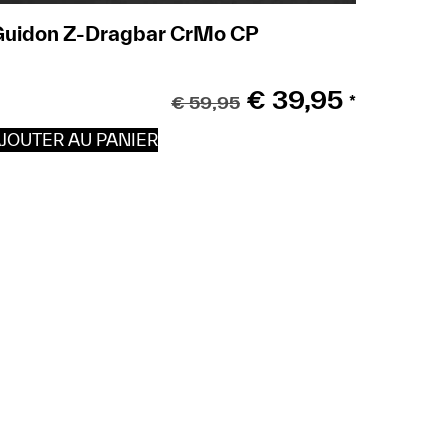
Guidon Z-Dragbar CrMo CP
€
39,95
€
59,95
*
JOUTER AU PANIER