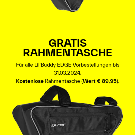
GRATIS
RAHMENTASCHE
Für alle Lil’Buddy EDGE Vorbestellungen bis
31.03.2024.
Kostenlose
Rahmentasche (
Wert € 89,95
).