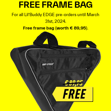
FREE FRAME BAG
For all Lil’Buddy EDGE pre-orders until March
31st, 2024.
Free frame bag
(
worth € 89,95
).