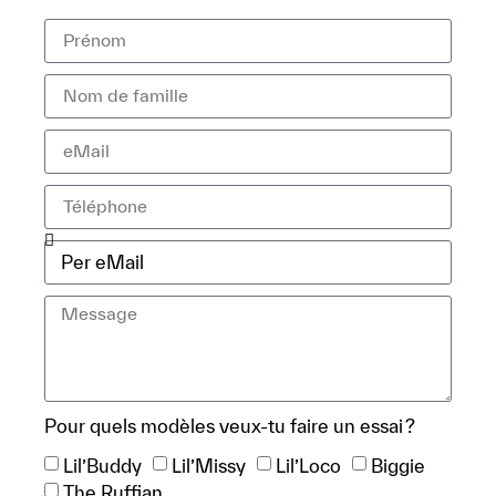
Pour quels modèles veux-tu faire un essai ?
Lil’Buddy
Lil’Missy
Lil’Loco
Biggie
The Ruffian