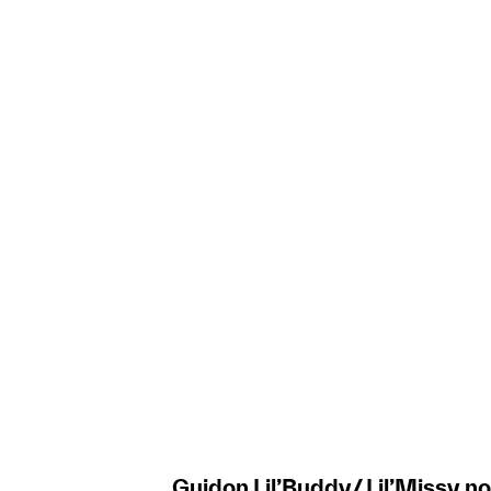
Guidon Lil’Buddy/ Lil’Missy no