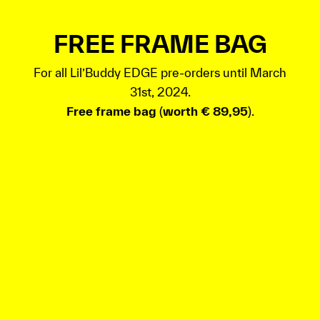
FREE FRAME BAG
For all Lil’Buddy EDGE pre-orders until March
31st, 2024.
Free frame bag
(
worth € 89,95
).