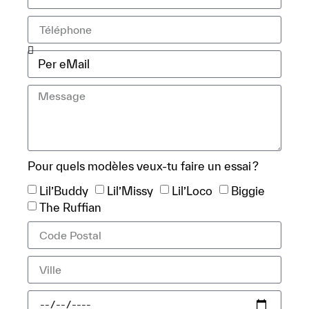
Pour quels modèles veux-tu faire un essai ?
Lil’Buddy
Lil’Missy
Lil’Loco
Biggie
The Ruffian