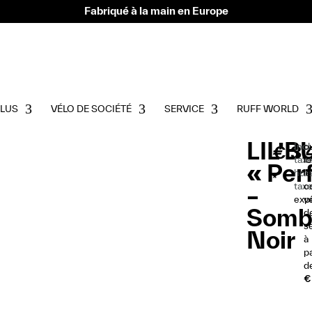
Fabriqué à la main en Europe
PLUS
VÉLO DE SOCIÉTÉ
SERVICE
RUFF WORLD
LIL’
Incl.
o
€
3.
taxe
l
« Per
hor
le
*
tax
c
–
exp
v
Somb
d
s
Noir
à
pa
d
€