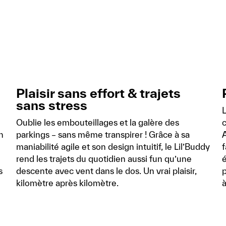
Plaisir sans effort & trajets
sans stress
L
Oublie les embouteillages et la galère des
c
n
parkings – sans même transpirer ! Grâce à sa
maniabilité agile et son design intuitif, le Lil’Buddy
f
rend les trajets du quotidien aussi fun qu’une
s
descente avec vent dans le dos. Un vrai plaisir,
p
kilomètre après kilomètre.
à