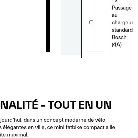
1
×
-
Passage
90
cm
au
Passage
chargeur
au
standard
chargeur
standard
Bosch
Bosch
(4A)
(4A)
NNALITÉ – TOUT EN UN
aujourd’hui, dans un concept moderne de vélo
 élégantes en ville, ce mini fatbike compact allie
ite maximal.