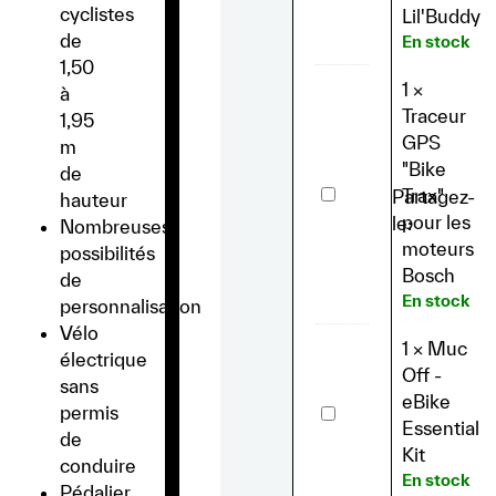
Cadre
cyclistes
Lil'Buddy
Petit
9l
de
En stock
Lil'Buddy
1,50
1
×
à
Traceur
1,95
GPS
m
"Bike
de
Traceur
Trax"
Partagez-
hauteur
GPS
pour les
le:
"Bike
Nombreuses
Trax"
moteurs
possibilités
pour
Bosch
les
de
moteurs
En stock
personnalisation
Bosch
Vélo
1
×
Muc
électrique
Off -
sans
eBike
Muc
permis
Off
Essential
de
-
Kit
eBike
conduire
Essential
En stock
Pédalier