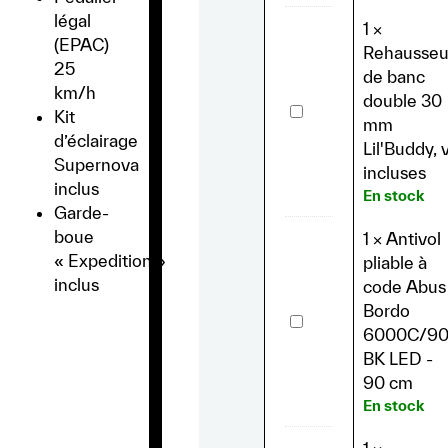
Kit
légal
1
×
(EPAC)
Rehausseu
25
de banc
km/h
double 30
Rehausseurs
Kit
de
mm
banc
d’éclairage
Lil'Buddy, v
double
Supernova
30
incluses
mm
inclus
En stock
Lil'Buddy,
Garde-
vis
incluses
boue
1
×
Antivol
« Expedition »
pliable à
inclus
code Abus
Bordo
Antivol
pliable
6000C/9
à
BK LED -
code
Abus
90 cm
Bordo
En stock
6000C/90
BK
LED