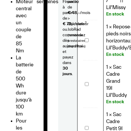
/
Moteur
semaines
IT
Financez
partir
Lil'Buddy
/
Lil'Missy
à
de
central
Lil'Missy
partir
€ 48,-
/mois
En stock
avec
de
>
un
2
€ 78,-
Calculateur
/mois
1
×
Repose
couple
ou
JobRad
pieds noirs
commandez
(nombreux
de
Repose-
horizontau
dès
prestataires
85
pieds
aujourd’hui
disponibles)
Lil'Buddy/
noirs
Nm
et
horizontaux
En stock
La
payez
-
Lil'Buddy/Biggie
dans
batterie
1
×
Sac
30
de
Cadre
jours
.
500
Grand
Sac
Wh
Cadre
19l
Grand
dure
Lil'Buddy
19l
jusqu’à
Lil'Buddy
En stock
100
km
1
×
Sac
Pour
Cadre
Sac
les
Petit 9l