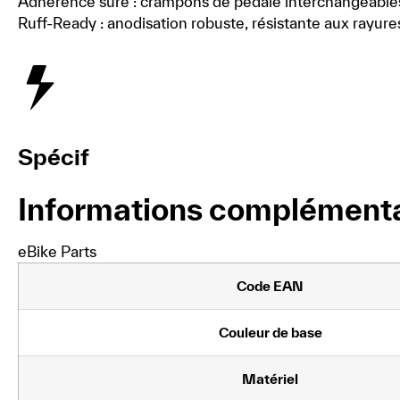
Adhérence sûre : crampons de pédale interchangeables 
Ruff-Ready : anodisation robuste, résistante aux rayure
Spécif
Informations complémenta
eBike Parts
Code EAN
Couleur de base
Matériel