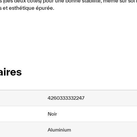
(des deux côtés) pour une bonne stabilité, même sur sol 
s et esthétique épurée.
ires
4260333332247
Noir
Aluminium