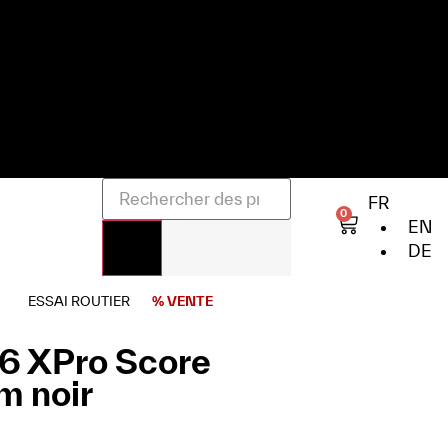
FR
0
EN
DE
ESSAI ROUTIER
% VENTE
16 XPro Score
m noir