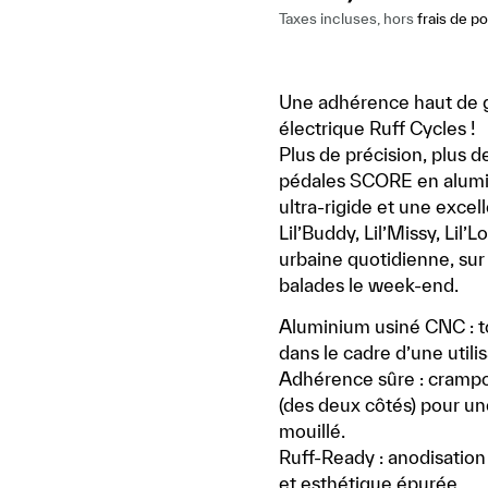
Taxes incluses, hors
frais de po
Une adhérence haut de 
électrique Ruff Cycles !
Plus de précision, plus de
pédales SCORE en alumi
ultra-rigide et une exce
Lil’Buddy, Lil’Missy, Lil’
urbaine quotidienne, sur
balades le week-end.
Aluminium usiné CNC : 
dans le cadre d’une utili
Adhérence sûre : cramp
(des deux côtés) pour un
mouillé.
Ruff-Ready : anodisation
et esthétique épurée.