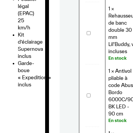
Kit
légal
1
×
(EPAC)
Rehausseu
25
de banc
km/h
double 30
Rehausseurs
Kit
de
mm
banc
d’éclairage
Lil'Buddy, 
double
Supernova
30
incluses
mm
inclus
En stock
Lil'Buddy,
Garde-
vis
incluses
boue
1
×
Antivol
« Expedition »
pliable à
inclus
code Abus
Bordo
Antivol
pliable
6000C/9
à
BK LED -
code
Abus
90 cm
Bordo
En stock
6000C/90
BK
LED