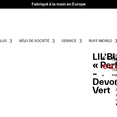
Fabriqué à la main en Europe
PLUS
VÉLO DE SOCIÉTÉ
SERVICE
RUFF WORLD
LIL’
Inc
€
3.49
tax
« Per
€
2.
ho
ta
–
ex
*
Devo
Vert