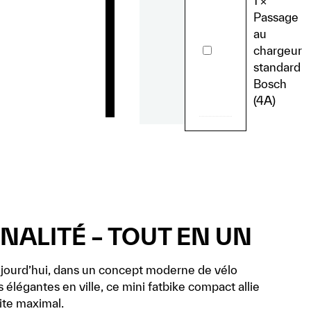
1
×
-
Passage
90
cm
au
Passage
chargeur
au
standard
chargeur
standard
Bosch
Bosch
(4A)
(4A)
NNALITÉ – TOUT EN UN
aujourd’hui, dans un concept moderne de vélo
 élégantes en ville, ce mini fatbike compact allie
ite maximal.