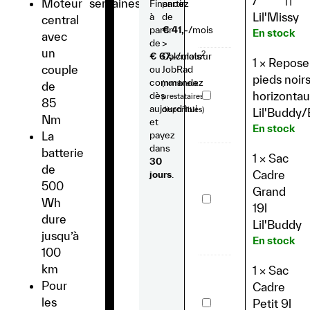
/
Moteur
semaines
IT
Financez
partir
Lil'Buddy
/
Lil'Missy
à
de
central
Lil'Missy
partir
€ 41,-
/mois
En stock
avec
de
>
un
2
€ 67,-
Calculateur
/mois
1
×
Repose
couple
ou
JobRad
pieds noir
commandez
(nombreux
de
Repose-
horizontau
dès
prestataires
85
pieds
aujourd’hui
disponibles)
Lil'Buddy/
noirs
Nm
et
horizontaux
En stock
La
payez
-
Lil'Buddy/Biggie
dans
batterie
1
×
Sac
30
de
Cadre
jours
.
500
Grand
Sac
Wh
Cadre
19l
Grand
dure
Lil'Buddy
19l
jusqu’à
Lil'Buddy
En stock
100
km
1
×
Sac
Pour
Cadre
Sac
les
Petit 9l