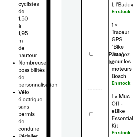
Cadre
cyclistes
Lil'Buddy
Petit
9l
de
En stock
Lil'Buddy
1,50
1
×
à
Traceur
1,95
GPS
m
"Bike
de
Traceur
Trax"
Partagez-
hauteur
GPS
pour les
le:
"Bike
Nombreuses
Trax"
moteurs
possibilités
pour
Bosch
les
de
moteurs
En stock
personnalisation
Bosch
Vélo
1
×
Muc
électrique
Off -
sans
eBike
Muc
permis
Off
Essential
de
-
Kit
eBike
conduire
Essential
En stock
Pédalier