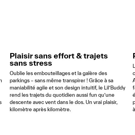
Plaisir sans effort & trajets
sans stress
L
Oublie les embouteillages et la galère des
c
n
parkings – sans même transpirer ! Grâce à sa
maniabilité agile et son design intuitif, le Lil’Buddy
f
rend les trajets du quotidien aussi fun qu’une
s
descente avec vent dans le dos. Un vrai plaisir,
p
kilomètre après kilomètre.
à