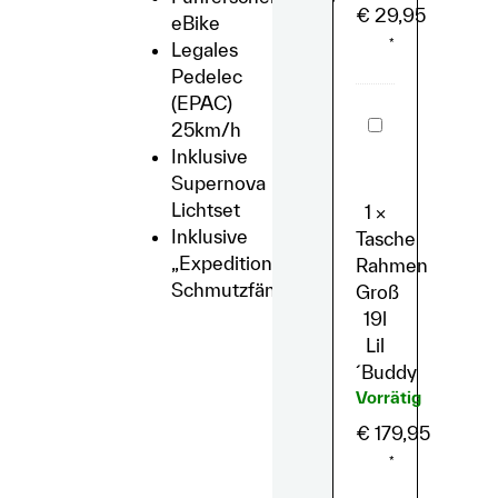
€
29,95
eBike
*
Legales
Pedelec
(EPAC)
Tasche
25km/h
Rahmen
Inklusive
Groß
19l
Supernova
Lil
Lichtset
´Buddy
1
×
Inklusive
Tasche
„Expedition“
Rahmen
Schmutzfängern
Groß
19l
Lil
´Buddy
Vorrätig
€
179,95
*