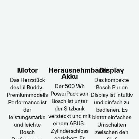
Motor
Herausnehmbarer
Display
Akku
Das Herzstück
Das kompakte
Der 500 Wh
des Lil’Buddy-
Bosch Purion
PowerPack von
Premiummodells
Display ist intuitiv
Bosch ist unter
Performance ist
und einfach zu
der Sitzbank
der
bedienen. Es
versteckt und mit
leistungsstarke
bietet einfaches
einem ABUS-
und leichte
Umschalten
Zylinderschloss
Bosch
zwischen den
gesichert. Er