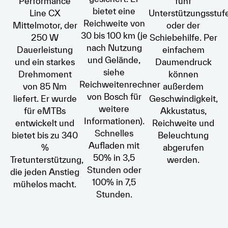
Performance
fünf
bietet eine
Line CX
Unterstützungsstuf
Reichweite von
Mittelmotor, der
oder der
30 bis 100 km (je
250 W
Schiebehilfe. Per
nach Nutzung
Dauerleistung
einfachem
und Gelände,
und ein starkes
Daumendruck
siehe
Drehmoment
können
Reichweitenrechner
von 85 Nm
außerdem
von Bosch für
liefert. Er wurde
Geschwindigkeit,
weitere
für eMTBs
Akkustatus,
Informationen).
entwickelt und
Reichweite und
Schnelles
bietet bis zu 340
Beleuchtung
Aufladen mit
%
abgerufen
50% in 3,5
Tretunterstützung,
werden.
Stunden oder
die jeden Anstieg
100% in 7,5
mühelos macht.
Stunden.