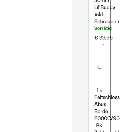
30mm
Lil'Buddy
inkl.
Schrauben
Vorrätig
€
39,95
*
Faltschloss
Abus
Bordo
6000C/90
BK
Zahlenschloss
1
×
LED
Faltschloss
-
90
Abus
cm
Bordo
6000C/90
BK