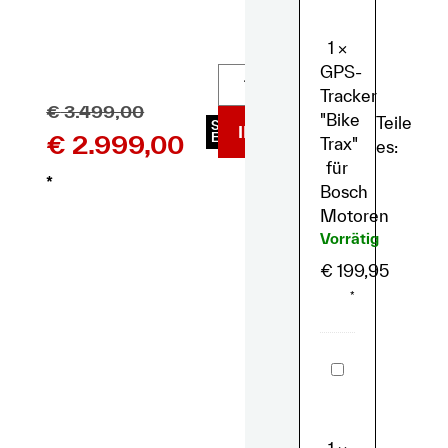
Trax"
für
Bosch
1
×
Motoren
GPS-
Tracker
€
3.499,00
"Bike
Teile
SKU
IN DEN WARENKORB
€
2.999,00
E1974
Trax"
es:
für
*
Bosch
Motoren
Vorrätig
€
199,95
*
Muc
Off
-
eBike
Essential
Kit