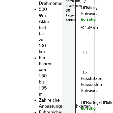
bestellen,
/
Anbieter
Drehmoment
in
verfügbar)
Lil’Missy
500
30
Schwarz
Wh
Tagen
Vorrätig
zahlen
Akku
hält
€
159,95
bis
*
zu
100
Fusstützen
km
Fussrasten
Für
Schwarz
-
Fahrer
Lil'Buddy/Lil’M
von
1
×
1,50
Fusstützen
bis
Fussrasten
1,95
Schwarz
m
-
Zahlreiche
Lil'Buddy/Lil’Mi
Anpassungsmöglichkeiten
Vorrätig
Führerscheinfreies