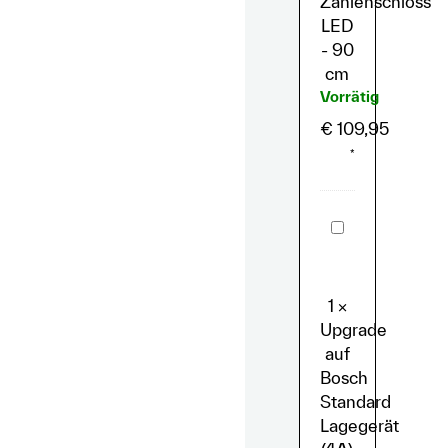
Zahlenschloss
LED
- 90
cm
Vorrätig
€
109,95
*
Upgrade
auf
Bosch
Standard
Lagegerät
(4A)
1
×
Upgrade
auf
Bosch
Standard
Lagegerät