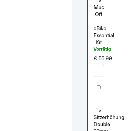
1
×
Muc
Off
-
eBike
Essential
Kit
Vorrätig
€
55,99
*
Sitzerhöhung
Double
30mm
Lil'Buddy
inkl.
Schrauben
1
×
Sitzerhöhung
Double