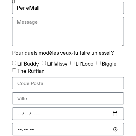
Pour quels modèles veux-tu faire un essai ?
Lil’Buddy
Lil’Missy
Lil’Loco
Biggie
The Ruffian