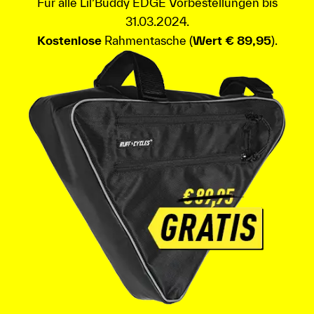
Für alle Lil’Buddy EDGE Vorbestellungen bis
31.03.2024.
Kostenlose
Rahmentasche (
Wert € 89,95
).