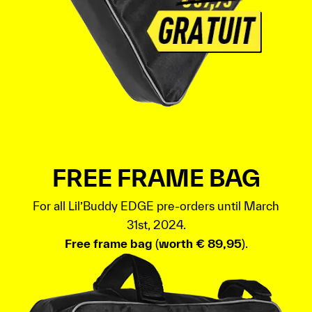
FREE FRAME BAG
For all Lil’Buddy EDGE pre-orders until March
31st, 2024.
Free frame bag
(
worth € 89,95
).