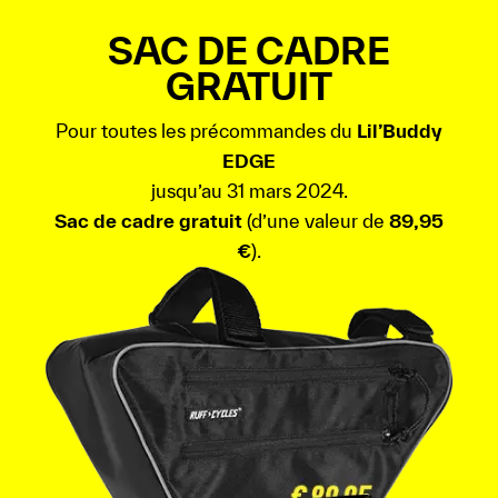
SAC DE CADRE
GRATUIT
Pour toutes les précommandes du
Lil’Buddy
EDGE
jusqu’au 31 mars 2024.
Sac de cadre gratuit
(d’une valeur de
89,95
€
).