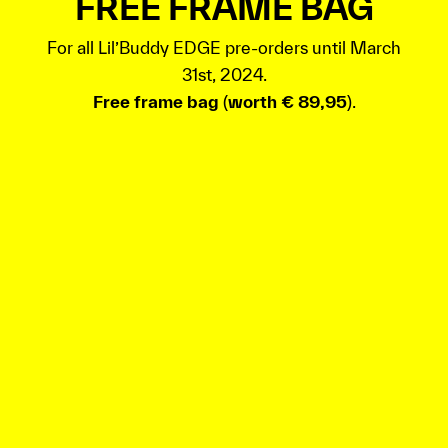
FREE FRAME BAG
For all Lil’Buddy EDGE pre-orders until March
31st, 2024.
Free frame bag
(
worth € 89,95
).