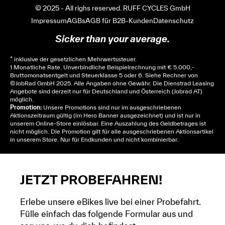
© 2025 - All righs reserved. RUFF CYCLES GmbH
Impressum
AGBs
AGB für B2B-Kunden
Datenschutz
Sicker than your average.
* inklusive der gesetzlichen Mehrwertssteuer.
1 Monatliche Rate. Unverbindliche Beispielrechnung mit € 5.000,-
Bruttomonatsentgelt und Steuerklasse 5 oder 6. Siehe
Rechner
von
© JobRad GmbH 2025. Alle Angaben ohne Gewähr. Die Dienstrad Leasing
Angebote sind derzeit nur für Deutschland und Österreich (Jobrad AT)
möglich.
Promotion:
Unsere Promotions sind nur im ausgeschriebenen
Aktionszeitraum gültig (im Hero Banner ausgezeichnet) und ist nur in
unserem Online-Store einlösbar. Eine Auszahlung des Geldbetrages ist
nicht möglich. Die Promotion gilt für alle ausgeschriebenen Aktionsartikel
in unserem Store. Nur für Endkunden und nicht kombinierbar.
JETZT PROBEFAHREN!
Erlebe unsere eBikes live bei einer Probefahrt.
Fülle einfach das folgende Formular aus und