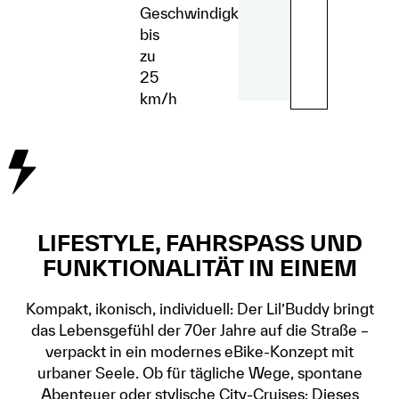
Geschwindigkeiten
bis
zu
25
km/h
LIFESTYLE, FAHRSPASS UND
FUNKTIONALITÄT IN EINEM
Kompakt, ikonisch, individuell: Der Lil’Buddy bringt
das Lebensgefühl der 70er Jahre auf die Straße –
verpackt in ein modernes eBike-Konzept mit
urbaner Seele. Ob für tägliche Wege, spontane
Abenteuer oder stylische City-Cruises: Dieses