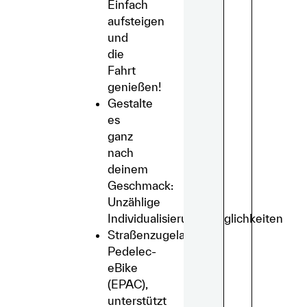
Einfach
aufsteigen
und
die
Fahrt
genießen!
Gestalte
es
ganz
nach
deinem
Geschmack:
Unzählige
Individualisierungsmöglichkeiten
Straßenzugelassen:
Pedelec-
eBike
(EPAC),
unterstützt