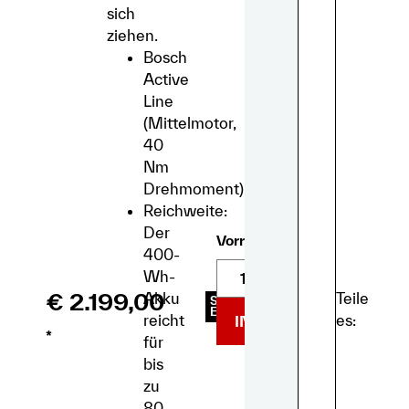
sich
ziehen.
Bosch
Active
Line
(Mittelmotor,
40
Nm
Drehmoment)
Reichweite:
Der
Vorrätig
400-
Wh-
€
2.199,00
Teile
Akku
SKU
E2118
es:
reicht
IN DEN WARENKORB
*
für
bis
zu
80