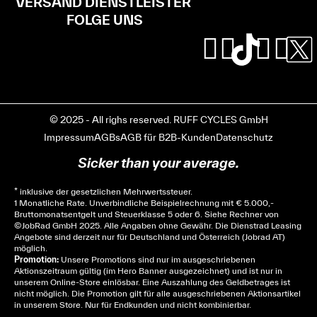
VERSAND DIENSTLEISTER
FOLGE UNS
© 2025 - All righs reserved. RUFF CYCLES GmbH
Impressum
AGBs
AGB für B2B-Kunden
Datenschutz
Sicker than your average.
* inklusive der gesetzlichen Mehrwertssteuer.
1 Monatliche Rate. Unverbindliche Beispielrechnung mit € 5.000,-
Bruttomonatsentgelt und Steuerklasse 5 oder 6. Siehe
Rechner
von
© JobRad GmbH 2025. Alle Angaben ohne Gewähr. Die Dienstrad Leasing
Angebote sind derzeit nur für Deutschland und Österreich (Jobrad AT)
möglich.
Promotion:
Unsere Promotions sind nur im ausgeschriebenen
Aktionszeitraum gültig (im Hero Banner ausgezeichnet) und ist nur in
unserem Online-Store einlösbar. Eine Auszahlung des Geldbetrages ist
nicht möglich. Die Promotion gilt für alle ausgeschriebenen Aktionsartikel
in unserem Store. Nur für Endkunden und nicht kombinierbar.