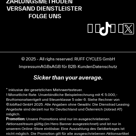
ZAHLUNGSMETHODEN
VERSAND DIENSTLEISTER
FOLGE UNS
© 2025 - All righs reserved. RUFF CYCLES GmbH
Impressum
AGBs
AGB für B2B-Kunden
Datenschutz
Sicker than your average.
* inklusive der gesetzlichen Mehrwertssteuer.
1 Monatliche Rate. Unverbindliche Beispielrechnung mit € 5.000,-
Bruttomonatsentgelt und Steuerklasse 5 oder 6. Siehe
Rechner
von
© JobRad GmbH 2025. Alle Angaben ohne Gewähr. Die Dienstrad Leasing
Angebote sind derzeit nur für Deutschland und Österreich (Jobrad AT)
möglich.
Promotion:
Unsere Promotions sind nur im ausgeschriebenen
Aktionszeitraum gültig (im Hero Banner ausgezeichnet) und ist nur in
unserem Online-Store einlösbar. Eine Auszahlung des Geldbetrages ist
nicht möglich. Die Promotion gilt für alle ausgeschriebenen Aktionsartikel