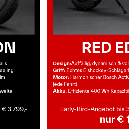
ON
RED E
ails
Design:
Auffällig, dynamisch & vol
eeling
Griff:
Echtes Eishockey-Schlägerb
 Nm
Motor:
Harmonischer Bosch Active
jede Fahrt)
hweite
Akku:
Effiziente 400 Wh Kapazitä
 € 3.799,-
Early-Bird-Angebot bis 3
nur € 