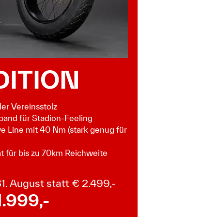
DITION
ler Vereinsstolz
and für Stadion-Feeling
 Line mit 40 Nm (stark genug für
t für bis zu 70km Reichweite
1. August statt € 2.499,-
1.999,-