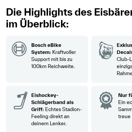
Die Highlights des Eisbär
im Überblick:
Bosch eBike
Exklus
System:
Kraftvoller
Decal
Support mit bis zu
Club-
100km Reichweite.
einzig
Rahme
Eishockey-
Nur f
Schlägerband als
Ein e
Griff:
Echtes Stadion-
Samml
Feeling direkt an
treue
deinem Lenker.