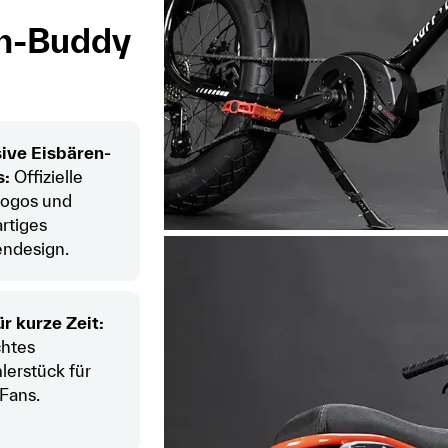
en-Buddy
ive Eisbären-
s:
Offizielle
Logos und
artiges
ndesign.
ür kurze Zeit:
chtes
erstück für
 Fans.