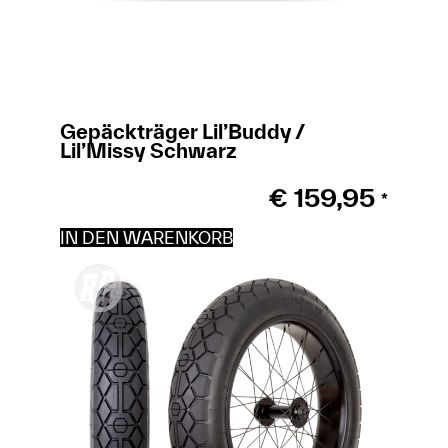
Gepäckträger Lil’Buddy /
Lil’Missy Schwarz
€
159,95
*
IN DEN WARENKORB