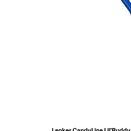
Lenker CandyLine Lil’Buddy