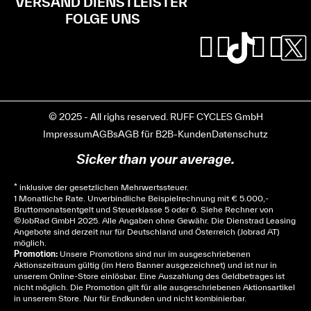
VERSAND DIENSTLEISTER
FOLGE UNS
© 2025 - All righs reserved. RUFF CYCLES GmbH
Impressum
AGBs
AGB für B2B-Kunden
Datenschutz
Sicker than your average.
* inklusive der gesetzlichen Mehrwertssteuer.
1 Monatliche Rate. Unverbindliche Beispielrechnung mit € 5.000,-
Bruttomonatsentgelt und Steuerklasse 5 oder 6. Siehe
Rechner
von
© JobRad GmbH 2025. Alle Angaben ohne Gewähr. Die Dienstrad Leasing
Angebote sind derzeit nur für Deutschland und Österreich (Jobrad AT)
möglich.
Promotion:
Unsere Promotions sind nur im ausgeschriebenen
Aktionszeitraum gültig (im Hero Banner ausgezeichnet) und ist nur in
unserem Online-Store einlösbar. Eine Auszahlung des Geldbetrages ist
nicht möglich. Die Promotion gilt für alle ausgeschriebenen Aktionsartikel
in unserem Store. Nur für Endkunden und nicht kombinierbar.