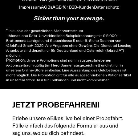
Impressum
AGBs
AGB für B2B-Kunden
Datenschutz
Sicker than your average.
* inklusive der gesetzlichen Mehrwertssteuer.
1 Monatliche Rate. Unverbindliche Beispielrechnung mit € 5.000,-
Bruttomonatsentgelt und Steuerklasse 5 oder 6. Siehe
Rechner
von
© JobRad GmbH 2025. Alle Angaben ohne Gewähr. Die Dienstrad Leasing
Angebote sind derzeit nur für Deutschland und Österreich (Jobrad AT)
möglich.
Promotion:
Unsere Promotions sind nur im ausgeschriebenen
Aktionszeitraum gültig (im Hero Banner ausgezeichnet) und ist nur in
unserem Online-Store einlösbar. Eine Auszahlung des Geldbetrages ist
nicht möglich. Die Promotion gilt für alle ausgeschriebenen Aktionsartikel
in unserem Store. Nur für Endkunden und nicht kombinierbar.
JETZT PROBEFAHREN!
Erlebe unsere eBikes live bei einer Probefahrt.
Fülle einfach das folgende Formular aus und
sag uns, wo du dich befindest.