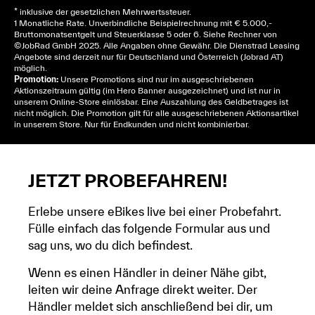
* inklusive der gesetzlichen Mehrwertssteuer.
1 Monatliche Rate. Unverbindliche Beispielrechnung mit € 5.000,-
Bruttomonatsentgelt und Steuerklasse 5 oder 6. Siehe
Rechner
von
© JobRad GmbH 2025. Alle Angaben ohne Gewähr. Die Dienstrad Leasing
Angebote sind derzeit nur für Deutschland und Österreich (Jobrad AT)
möglich.
Promotion:
Unsere Promotions sind nur im ausgeschriebenen
Aktionszeitraum gültig (im Hero Banner ausgezeichnet) und ist nur in
unserem Online-Store einlösbar. Eine Auszahlung des Geldbetrages ist
nicht möglich. Die Promotion gilt für alle ausgeschriebenen Aktionsartikel
in unserem Store. Nur für Endkunden und nicht kombinierbar.
JETZT PROBEFAHREN!
Erlebe unsere eBikes live bei einer Probefahrt.
Fülle einfach das folgende Formular aus und
sag uns, wo du dich befindest.
Wenn es einen Händler in deiner Nähe gibt,
leiten wir deine Anfrage direkt weiter. Der
Händler meldet sich anschließend bei dir, um