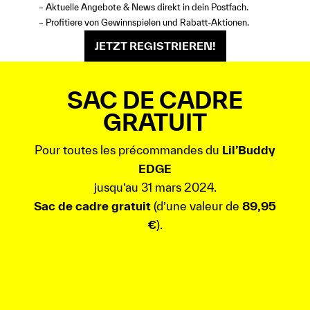
– Aktuelle Angebote & News direkt in dein Postfach.
– Profitiere von Gewinnspielen und Rabatt-Aktionen.
JETZT REGISTRIEREN!
SAC DE CADRE
GRATUIT
Pour toutes les précommandes du
Lil’Buddy
EDGE
jusqu’au 31 mars 2024.
Sac de cadre gratuit
(d’une valeur de
89,95
€
).