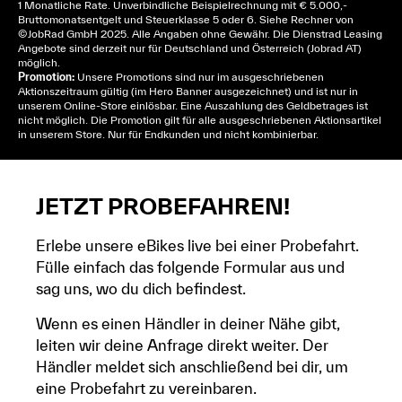
1 Monatliche Rate. Unverbindliche Beispielrechnung mit € 5.000,-
Bruttomonatsentgelt und Steuerklasse 5 oder 6. Siehe
Rechner
von
© JobRad GmbH 2025. Alle Angaben ohne Gewähr. Die Dienstrad Leasing
Angebote sind derzeit nur für Deutschland und Österreich (Jobrad AT)
möglich.
Promotion:
Unsere Promotions sind nur im ausgeschriebenen
Aktionszeitraum gültig (im Hero Banner ausgezeichnet) und ist nur in
unserem Online-Store einlösbar. Eine Auszahlung des Geldbetrages ist
nicht möglich. Die Promotion gilt für alle ausgeschriebenen Aktionsartikel
in unserem Store. Nur für Endkunden und nicht kombinierbar.
JETZT PROBEFAHREN!
Erlebe unsere eBikes live bei einer Probefahrt.
Fülle einfach das folgende Formular aus und
sag uns, wo du dich befindest.
Wenn es einen Händler in deiner Nähe gibt,
leiten wir deine Anfrage direkt weiter. Der
Händler meldet sich anschließend bei dir, um
eine Probefahrt zu vereinbaren.