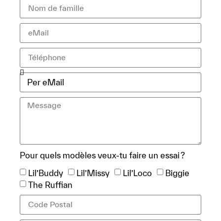
Pour quels modèles veux-tu faire un essai ?
Lil’Buddy
Lil’Missy
Lil’Loco
Biggie
The Ruffian