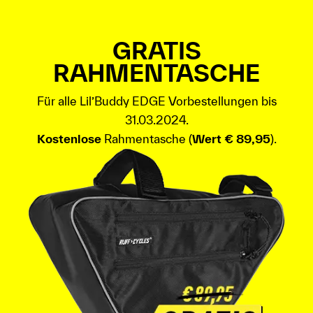
GRATIS
RAHMENTASCHE
Für alle Lil’Buddy EDGE Vorbestellungen bis
31.03.2024.
Kostenlose
Rahmentasche (
Wert € 89,95
).