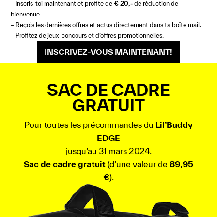
– Inscris-toi maintenant et profite de
€ 20,-
de réduction de
bienvenue.
– Reçois les dernières offres et actus directement dans ta boîte mail.
– Profitez de jeux-concours et d’offres promotionnelles.
INSCRIVEZ-VOUS MAINTENANT!
SAC DE CADRE
GRATUIT
Pour toutes les précommandes du
Lil’Buddy
EDGE
jusqu’au 31 mars 2024.
Sac de cadre gratuit
(d’une valeur de
89,95
€
).