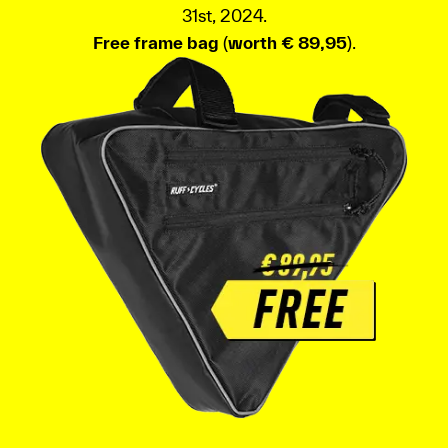
31st, 2024.
Free frame bag
(
worth € 89,95
).