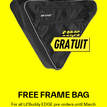
FREE FRAME BAG
For all Lil’Buddy EDGE pre-orders until March