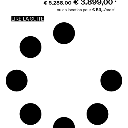
€
3.899,00
€
5.288,00
*
1
ou en location pour
€ 54,-
/mois
!
LIRE LA SUITE