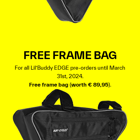
FREE FRAME BAG
For all Lil’Buddy EDGE pre-orders until March
31st, 2024.
Free frame bag
(
worth € 89,95
).