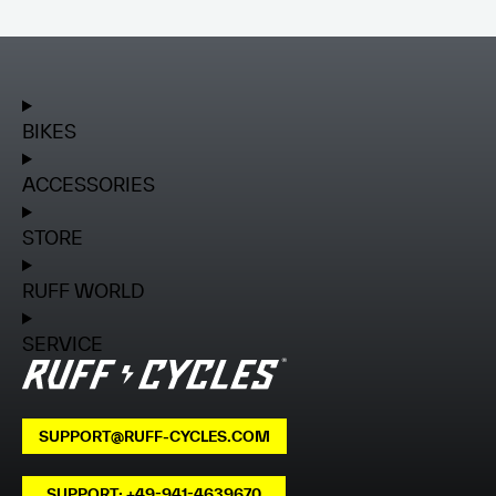
BIKES
ACCESSORIES
STORE
RUFF WORLD
SERVICE
SUPPORT@RUFF-CYCLES.COM
SUPPORT: +49-941-4639670