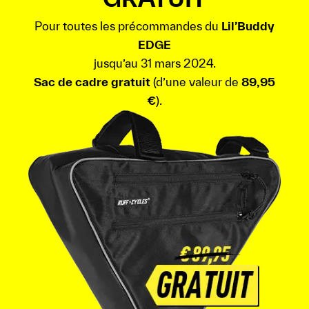
Pour toutes les précommandes du
Lil’Buddy
EDGE
jusqu’au 31 mars 2024.
Sac de cadre gratuit
(d’une valeur de
89,95
€
).