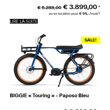
€
3.899,00
€
5.288,00
*
1
ou en location pour
€ 54,-
/mois
!
LIRE LA SUITE
SALE!
BIGGIE « Touring » – Paposo Bleu