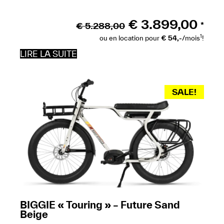
€
3.899,00
€
5.288,00
*
1
ou en location pour
€ 54,-
/mois
!
LIRE LA SUITE
SALE!
BIGGIE « Touring » – Future Sand
Beige