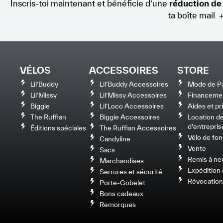
Inscris-toi maintenant et bénéficie d’une
réduction de
ta boîte mail 
VÉLOS
ACCESSOIRES
STORE
Lil’Buddy
Lil’Buddy Accessoires
Mode de P
Lil’Missy
Lil’Missy Accessoires
Financeme
Biggie
Lil’Loco Accessoires
Aides et p
The Ruffian
Biggie Accessoires
Location de
d'entrepris
Éditions spéciales
The Ruffian Accessoires
Vélo de fon
Candyline
Vente
Sacs
Remis à ne
Marchandises
Expédition e
Serrures et sécurité
Révocation
Porte-Gobelet
Bons cadeaux
Remorques