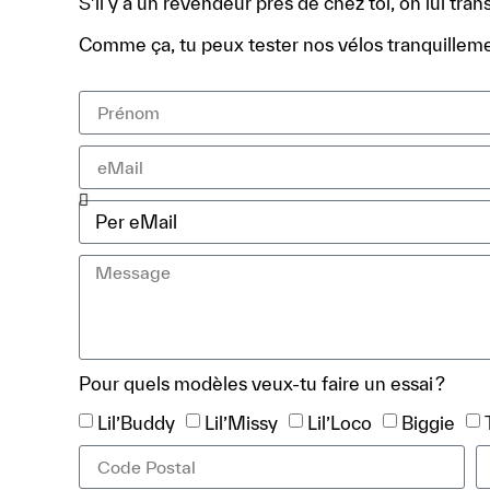
S’il y a un revendeur près de chez toi, on lui tr
Comme ça, tu peux tester nos vélos tranquillemen
Pour quels modèles veux-tu faire un essai ?
Lil’Buddy
Lil’Missy
Lil’Loco
Biggie