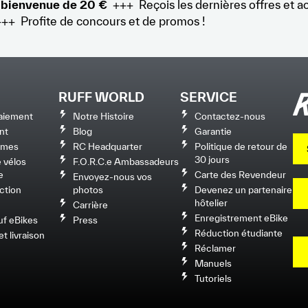
 bienvenue de 20 €
+++ Reçois les dernières offres et a
+++ Profite de concours et de promos !
RUFF WORLD
SERVICE
aiement
Notre Histoire
Contactez-nous
nt
Blog
Garantie
rimes
RC Headquarter
Politique de retour de
30 jours
 vélos
F.O.R.C.e Ambassadeurs
e
Carte des Revendeur
Envoyez-nous vos
ction
photos
Devenez un partenaire
hôtelier
Carrière
Enregistrement eBike
uf eBikes
Press
Réduction étudiante
t livraison
Réclamer
Manuels
Tutoriels