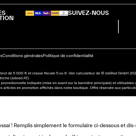
ES
SUIVEZ-NOUS
TION
es
Conditions générales
Politique de confidentialité
rut de 5 000 € et classe fiscale 5 ou 6. Voir
calculateur
de © JobRad GmbH 2025. 
triche (Jobrad AT).
romotionnelle indiquée (mise en avant sur la bannière principale) et utilisables
s articles en promotion affichés dans notre boutique. Offre réservée aux particuli
ssai ! Remplis simplement le formulaire ci-dessous et dis-