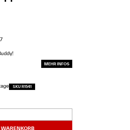
17
’Buddy!
MEHR INFOS
tage
SKU R1541
N WARENKORB