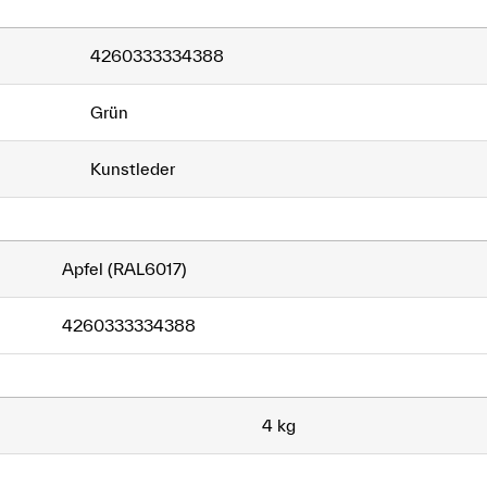
4260333334388
Grün
Kunstleder
Apfel (RAL6017)
4260333334388
4 kg