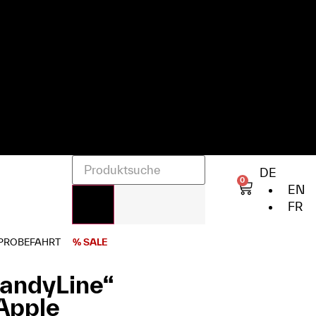
DE
0
EN
FR
PROBEFAHRT
% SALE
CandyLine“
 Apple