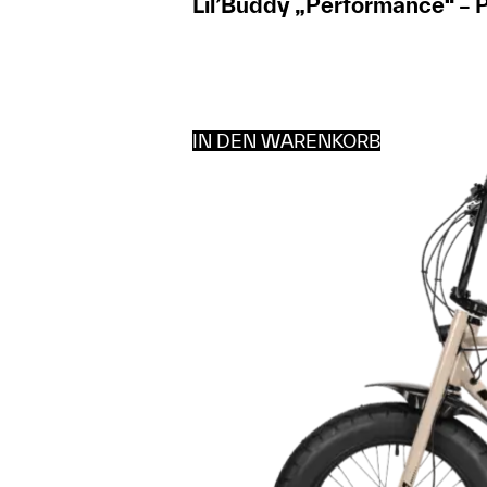
Lil’Buddy „Performance“ – 
IN DEN WARENKORB