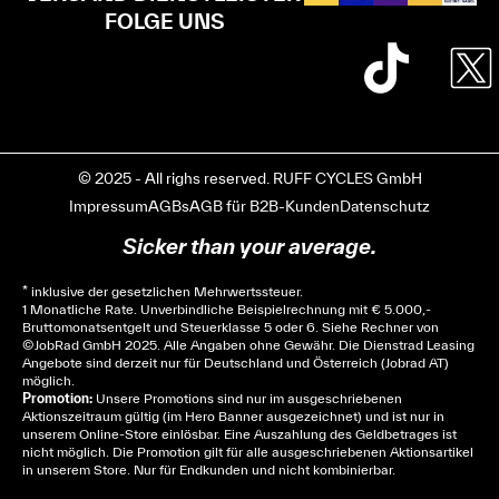
FOLGE UNS
© 2025 - All righs reserved. RUFF CYCLES GmbH
Impressum
AGBs
AGB für B2B-Kunden
Datenschutz
Sicker than your average.
* inklusive der gesetzlichen Mehrwertssteuer.
1 Monatliche Rate. Unverbindliche Beispielrechnung mit € 5.000,-
Bruttomonatsentgelt und Steuerklasse 5 oder 6. Siehe
Rechner
von
© JobRad GmbH 2025. Alle Angaben ohne Gewähr. Die Dienstrad Leasing
Angebote sind derzeit nur für Deutschland und Österreich (Jobrad AT)
möglich.
Promotion:
Unsere Promotions sind nur im ausgeschriebenen
Aktionszeitraum gültig (im Hero Banner ausgezeichnet) und ist nur in
unserem Online-Store einlösbar. Eine Auszahlung des Geldbetrages ist
nicht möglich. Die Promotion gilt für alle ausgeschriebenen Aktionsartikel
in unserem Store. Nur für Endkunden und nicht kombinierbar.