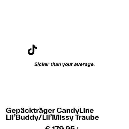
Sicker than your average.
Gepäckträger CandyLine
Lil’Buddy/Lil’Missy Traube
€
179,95