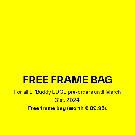
FREE FRAME BAG
For all Lil’Buddy EDGE pre-orders until March
31st, 2024.
Free frame bag
(
worth € 89,95
).