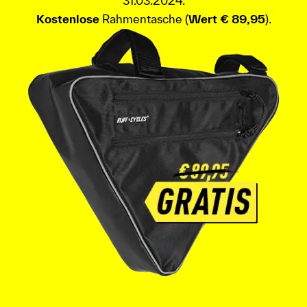
31.03.2024.
Kostenlose
Rahmentasche (
Wert € 89,95
).