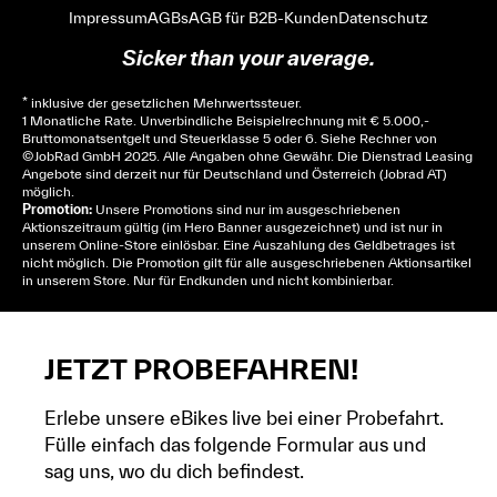
Impressum
AGBs
AGB für B2B-Kunden
Datenschutz
Sicker than your average.
* inklusive der gesetzlichen Mehrwertssteuer.
1 Monatliche Rate. Unverbindliche Beispielrechnung mit € 5.000,-
Bruttomonatsentgelt und Steuerklasse 5 oder 6. Siehe
Rechner
von
© JobRad GmbH 2025. Alle Angaben ohne Gewähr. Die Dienstrad Leasing
Angebote sind derzeit nur für Deutschland und Österreich (Jobrad AT)
möglich.
Promotion:
Unsere Promotions sind nur im ausgeschriebenen
Aktionszeitraum gültig (im Hero Banner ausgezeichnet) und ist nur in
unserem Online-Store einlösbar. Eine Auszahlung des Geldbetrages ist
nicht möglich. Die Promotion gilt für alle ausgeschriebenen Aktionsartikel
in unserem Store. Nur für Endkunden und nicht kombinierbar.
JETZT PROBEFAHREN!
Erlebe unsere eBikes live bei einer Probefahrt.
Fülle einfach das folgende Formular aus und
sag uns, wo du dich befindest.