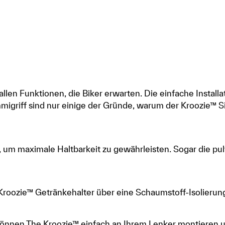
allen Funktionen, die Biker erwarten. Die einfache Instal
migriff sind nur einige der Gründe, warum der Kroozie™ S
igt, um maximale Haltbarkeit zu gewährleisten. Sogar die p
 Kroozie™ Getränkehalter über eine Schaumstoff-Isolierun
ie können The Kroozie™ einfach an Ihrem Lenker montieren