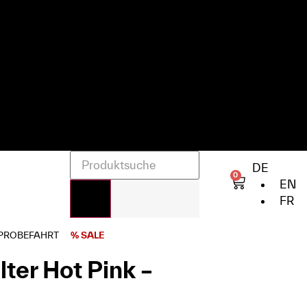
DE
0
EN
FR
PROBEFAHRT
% SALE
ter Hot Pink –