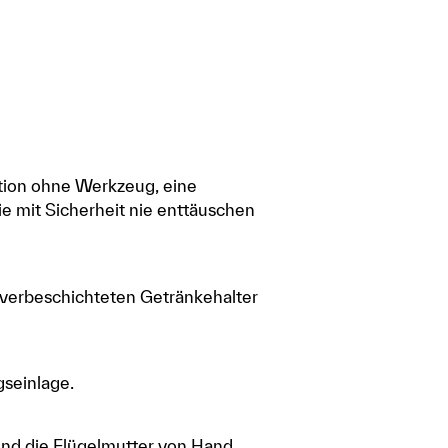
lation ohne Werkzeug, eine
ie mit Sicherheit nie enttäuschen
ulverbeschichteten Getränkehalter
gseinlage.
 und die Flügelmutter von Hand