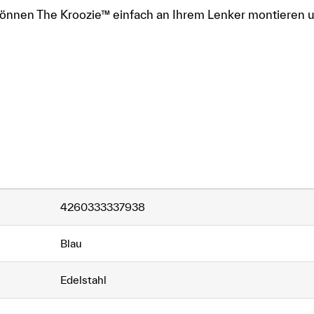
ie können The Kroozie™ einfach an Ihrem Lenker montieren
4260333337938
Blau
Edelstahl