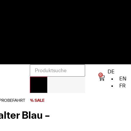
DE
0
EN
FR
PROBEFAHRT
% SALE
lter Blau –