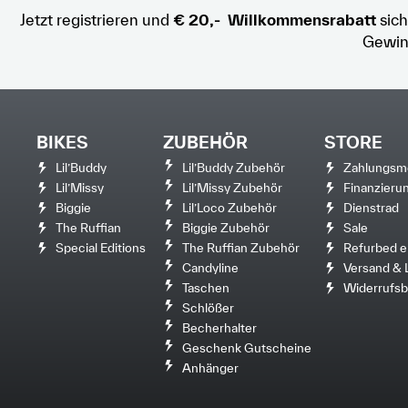
Jetzt registrieren und
€ 20,- Willkommensrabatt
sich
Gewin
BIKES
ZUBEHÖR
STORE
Lil’Buddy
Lil’Buddy Zubehör
Zahlungsm
Lil’Missy
Lil’Missy Zubehör
Finanzieru
Biggie
Lil’Loco Zubehör
Dienstrad
The Ruffian
Biggie Zubehör
Sale
Special Editions
The Ruffian Zubehör
Refurbed e
Candyline
Versand & 
Taschen
Widerrufsb
Schlößer
Becherhalter
Geschenk Gutscheine
Anhänger