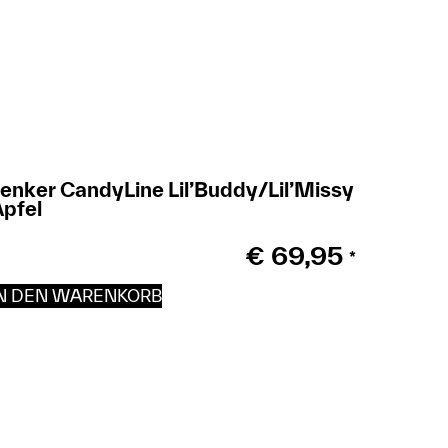
enker CandyLine Lil’Buddy/Lil’Missy
pfel
€
69,95
*
IN DEN WARENKORB