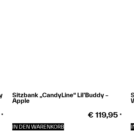
y
Sitzbank „CandyLine“ Lil’Buddy –
S
Apple
€
119,95
*
*
IN DEN WARENKORB