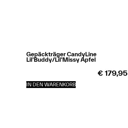
Gepäckträger CandyLine
Lil’Buddy/Lil’Missy Apfel
€
179,95
IN DEN WARENKORB