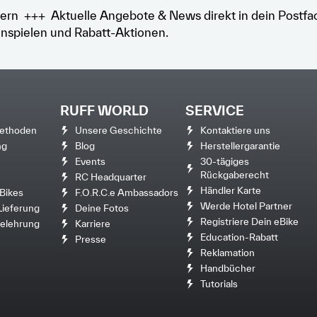
ern +++ Aktuelle Angebote & News direkt in dein Postfa
nspielen und Rabatt-Aktionen.
RUFF WORLD
SERVICE
ethoden
Unsere Geschichte
Kontaktiere uns
ng
Blog
Herstellergarantie
Events
30-tägiges
Rückgaberecht
RC Headquarter
Händler Karte
Bikes
F.O.R.C.e Ambassadors
Werde Hotel Partner
Lieferung
Deine Fotos
Registriere Dein eBike
elehrung
Karriere
Education-Rabatt
Presse
Reklamation
Handbücher
Tutorials