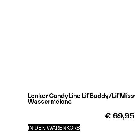
Lenker CandyLine Lil’Buddy/Lil’Miss
Wassermelone
€
69,95
IN DEN WARENKORB