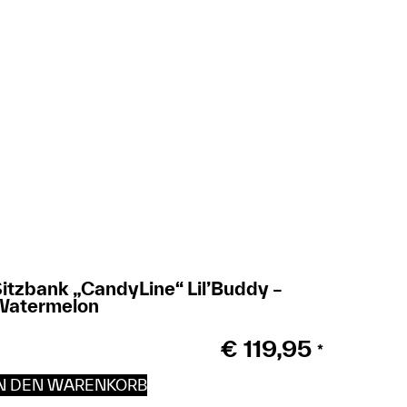
itzbank „CandyLine“ Lil’Buddy –
Watermelon
€
119,95
*
IN DEN WARENKORB