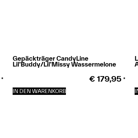
Gepäckträger CandyLine
L
Lil’Buddy/Lil’Missy Wassermelone
A
€
179,95
*
*
IN DEN WARENKORB