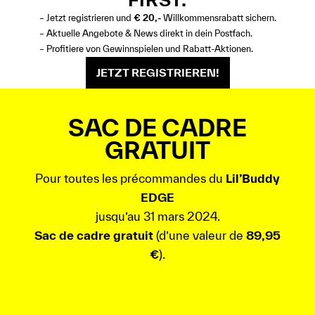
– Jetzt registrieren und
€ 20,-
Willkommensrabatt sichern.
– Aktuelle Angebote & News direkt in dein Postfach.
– Profitiere von Gewinnspielen und Rabatt-Aktionen.
JETZT REGISTRIEREN!
SAC DE CADRE
GRATUIT
Pour toutes les précommandes du
Lil’Buddy
EDGE
jusqu’au 31 mars 2024.
Sac de cadre gratuit
(d’une valeur de
89,95
€
).