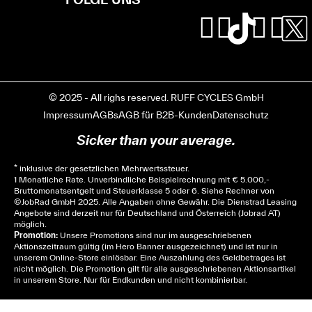
© 2025 - All righs reserved. RUFF CYCLES GmbH
Impressum
AGBs
AGB für B2B-Kunden
Datenschutz
Sicker than your average.
* inklusive der gesetzlichen Mehrwertssteuer.
1 Monatliche Rate. Unverbindliche Beispielrechnung mit € 5.000,-
Bruttomonatsentgelt und Steuerklasse 5 oder 6. Siehe
Rechner
von
© JobRad GmbH 2025. Alle Angaben ohne Gewähr. Die Dienstrad Leasing
Angebote sind derzeit nur für Deutschland und Österreich (Jobrad AT)
möglich.
Promotion:
Unsere Promotions sind nur im ausgeschriebenen
Aktionszeitraum gültig (im Hero Banner ausgezeichnet) und ist nur in
unserem Online-Store einlösbar. Eine Auszahlung des Geldbetrages ist
nicht möglich. Die Promotion gilt für alle ausgeschriebenen Aktionsartikel
in unserem Store. Nur für Endkunden und nicht kombinierbar.