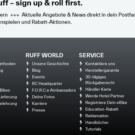
ff – sign up & roll first.
ern +++ Aktuelle Angebote & News direkt in dein Postfa
nspielen und Rabatt-Aktionen.
RUFF WORLD
SERVICE
ethoden
Unsere Geschichte
Kontaktiere uns
ng
Blog
Herstellergarantie
Events
30-tägiges
Rückgaberecht
RC Headquarter
Händler Karte
Bikes
F.O.R.C.e Ambassadors
Werde Hotel Partner
Lieferung
Deine Fotos
Registriere Dein eBike
elehrung
Karriere
Education-Rabatt
Presse
Reklamation
Handbücher
Tutorials