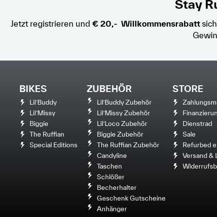
Stay Ru
Jetzt registrieren und
€ 20,- Willkommensrabatt
sich
Gewin
BIKES
ZUBEHÖR
STORE
Lil’Buddy
Lil’Buddy Zubehör
Zahlungsm
Lil’Missy
Lil’Missy Zubehör
Finanzieru
Biggie
Lil’Loco Zubehör
Dienstrad
The Ruffian
Biggie Zubehör
Sale
Special Editions
The Ruffian Zubehör
Refurbed e
Candyline
Versand & 
Taschen
Widerrufsb
Schlößer
Becherhalter
Geschenk Gutscheine
Anhänger