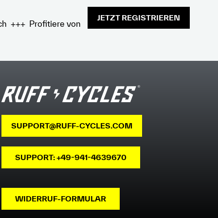
JETZT REGISTRIEREN
ch +++ Profitiere von
SUPPORT@RUFF-CYCLES.COM
SUPPORT: +49-941-4639670
WIDERRUF-FORMULAR