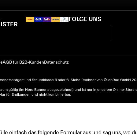
D
FOLGE UNS
EISTER
s
AGB für B2B-Kunden
Datenschutz
omonatsentgelt und Steuerklasse 5 oder 6. Siehe
Rechner
von © JobRad GmbH 2025
um gültig (im Hero Banner ausgezeichnet) und ist nur in unserem Online-Store ei
 Nur für Endkunden und nicht kombinierbar.
Fülle einfach das folgende Formular aus und sag uns, wo du