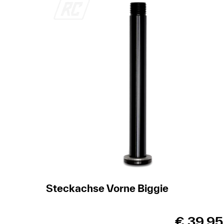
Steckachse Vorne Biggie
€
39,95