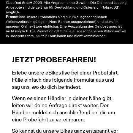
© JobRad GmbH 2025. Alle Angaben ohne Gewähr. Die Dienstrad Leasing
Angebote sind derzeit nur für Deutschland und Österreich (Jobrad AT)
möglich.
Promotion:
Unsere Promotions sind nur im ausgeschriebenen
Aktionszeitraum gültig (im Hero Banner ausgezeichnet) und ist nur in
unserem Online-Store einlösbar. Eine Auszahlung des Geldbetrages ist
nicht möglich. Die Promotion gilt für alle ausgeschriebenen Aktionsartikel
in unserem Store. Nur für Endkunden und nicht kombinierbar.
JETZT PROBEFAHREN!
Erlebe unsere eBikes live bei einer Probefahrt.
Fülle einfach das folgende Formular aus und
sag uns, wo du dich befindest.
Wenn es einen Händler in deiner Nähe gibt,
leiten wir deine Anfrage direkt weiter. Der
Händler meldet sich anschließend bei dir, um
eine Probefahrt zu vereinbaren.
So kannst du unsere Bikes ganz entspannt vor