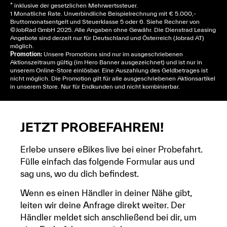
* inklusive der gesetzlichen Mehrwertssteuer.
1 Monatliche Rate. Unverbindliche Beispielrechnung mit € 5.000,-
Bruttomonatsentgelt und Steuerklasse 5 oder 6. Siehe
Rechner
von
© JobRad GmbH 2025. Alle Angaben ohne Gewähr. Die Dienstrad Leasing
Angebote sind derzeit nur für Deutschland und Österreich (Jobrad AT)
möglich.
Promotion:
Unsere Promotions sind nur im ausgeschriebenen
Aktionszeitraum gültig (im Hero Banner ausgezeichnet) und ist nur in
unserem Online-Store einlösbar. Eine Auszahlung des Geldbetrages ist
nicht möglich. Die Promotion gilt für alle ausgeschriebenen Aktionsartikel
in unserem Store. Nur für Endkunden und nicht kombinierbar.
JETZT PROBEFAHREN!
Erlebe unsere eBikes live bei einer Probefahrt.
Fülle einfach das folgende Formular aus und
sag uns, wo du dich befindest.
Wenn es einen Händler in deiner Nähe gibt,
leiten wir deine Anfrage direkt weiter. Der
Händler meldet sich anschließend bei dir, um