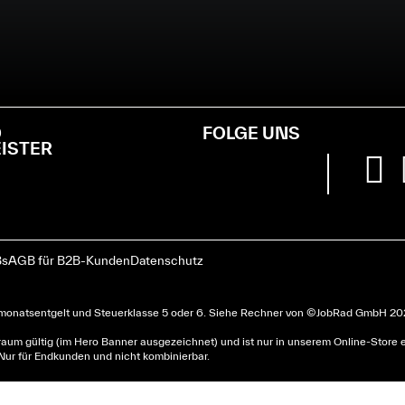
D
FOLGE UNS
EISTER
s
AGB für B2B-Kunden
Datenschutz
omonatsentgelt und Steuerklasse 5 oder 6. Siehe
Rechner
von © JobRad GmbH 2025
um gültig (im Hero Banner ausgezeichnet) und ist nur in unserem Online-Store ei
 Nur für Endkunden und nicht kombinierbar.