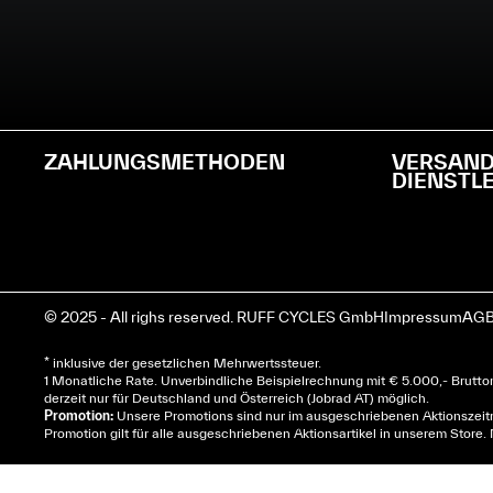
ZAHLUNGSMETHODEN
VERSAN
DIENSTL
© 2025 - All righs reserved. RUFF CYCLES GmbH
Impressum
AGB
* inklusive der gesetzlichen Mehrwertssteuer.
1 Monatliche Rate. Unverbindliche Beispielrechnung mit € 5.000,- Brutt
derzeit nur für Deutschland und Österreich (Jobrad AT) möglich.
Promotion:
Unsere Promotions sind nur im ausgeschriebenen Aktionszeitra
Promotion gilt für alle ausgeschriebenen Aktionsartikel in unserem Store.