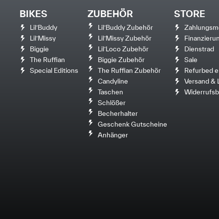
BIKES
ZUBEHÖR
STORE
Lil’Buddy
Lil’Buddy Zubehör
Zahlungsm
Lil’Missy
Lil’Missy Zubehör
Finanzieru
Biggie
Lil’Loco Zubehör
Dienstrad
The Ruffian
Biggie Zubehör
Sale
Special Editions
The Ruffian Zubehör
Refurbed e
Candyline
Versand & 
Taschen
Widerrufsb
Schlößer
Becherhalter
Geschenk Gutscheine
Anhänger