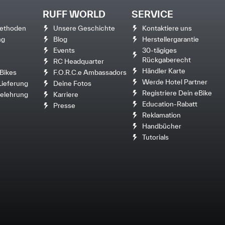
RUFF WORLD
SERVICE
ethoden
Unsere Geschichte
Kontaktiere uns
ng
Blog
Herstellergarantie
Events
30-tägiges
Rückgaberecht
RC Headquarter
Händler Karte
Bikes
F.O.R.C.e Ambassadors
Werde Hotel Partner
Lieferung
Deine Fotos
Registriere Dein eBike
elehrung
Karriere
Education-Rabatt
Presse
Reklamation
Handbücher
Tutorials