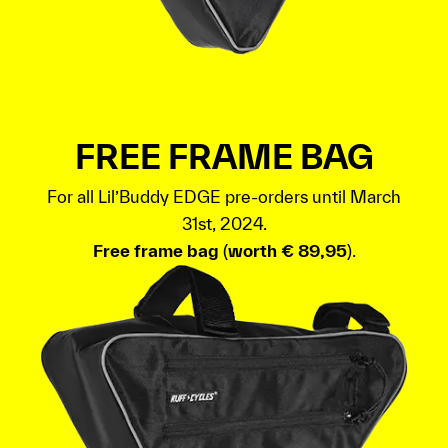
FREE FRAME BAG
For all Lil’Buddy EDGE pre-orders until March
31st, 2024.
Free frame bag
(
worth € 89,95
).