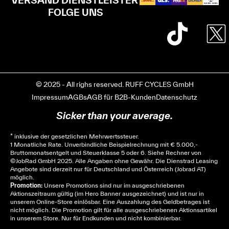
FOLGE UNS
© 2025 - All righs reserved. RUFF CYCLES GmbH
Impressum
AGBs
AGB für B2B-Kunden
Datenschutz
Sicker than your average.
* inklusive der gesetzlichen Mehrwertssteuer.
1 Monatliche Rate. Unverbindliche Beispielrechnung mit € 5.000,-
Bruttomonatsentgelt und Steuerklasse 5 oder 6. Siehe
Rechner
von
© JobRad GmbH 2025. Alle Angaben ohne Gewähr. Die Dienstrad Leasing
Angebote sind derzeit nur für Deutschland und Österreich (Jobrad AT)
möglich.
Promotion:
Unsere Promotions sind nur im ausgeschriebenen
Aktionszeitraum gültig (im Hero Banner ausgezeichnet) und ist nur in
unserem Online-Store einlösbar. Eine Auszahlung des Geldbetrages ist
nicht möglich. Die Promotion gilt für alle ausgeschriebenen Aktionsartikel
in unserem Store. Nur für Endkunden und nicht kombinierbar.