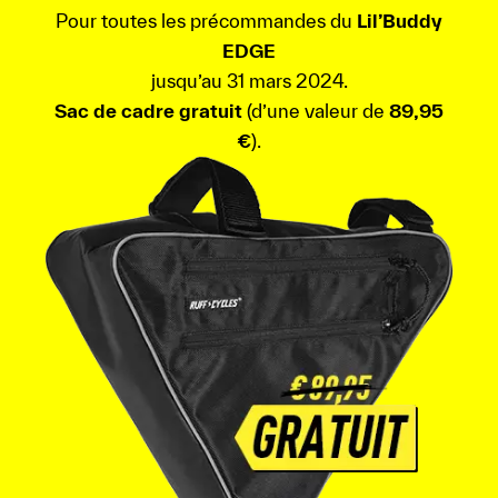
Pour toutes les précommandes du
Lil’Buddy
EDGE
jusqu’au 31 mars 2024.
Sac de cadre gratuit
(d’une valeur de
89,95
€
).