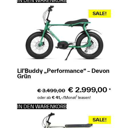
IN DEN WARENKORB
SALE!
Lil’Buddy „Performance“ – Devon
Grün
€
2.999,00
€
3.499,00
*
1
oder ab
€ 41,-
/Monat
leasen!
IN DEN WARENKORB
SALE!