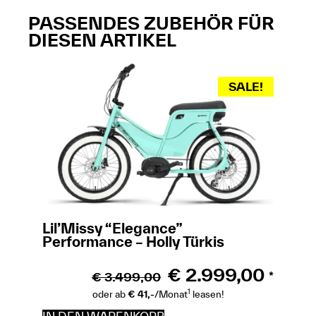
PASSENDES ZUBEHÖR FÜR
DIESEN ARTIKEL
SALE!
Lil’Missy “Elegance”
Performance – Holly Türkis
€
2.999,00
€
3.499,00
*
1
oder ab
€ 41,-
/Monat
leasen!