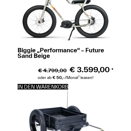
Biggie „Performance“ – Future
Sand Beige
€
3.599,00
€
4.799,00
*
1
oder ab
€ 50,-
/Monat
leasen!
IN DEN WARENKORB