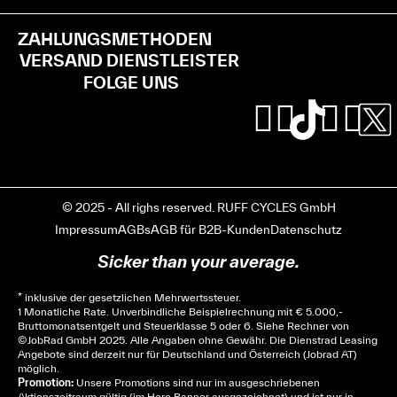
ZAHLUNGSMETHODEN
VERSAND DIENSTLEISTER
FOLGE UNS
© 2025 - All righs reserved. RUFF CYCLES GmbH
Impressum
AGBs
AGB für B2B-Kunden
Datenschutz
Sicker than your average.
* inklusive der gesetzlichen Mehrwertssteuer.
1 Monatliche Rate. Unverbindliche Beispielrechnung mit € 5.000,-
Bruttomonatsentgelt und Steuerklasse 5 oder 6. Siehe
Rechner
von
© JobRad GmbH 2025. Alle Angaben ohne Gewähr. Die Dienstrad Leasing
Angebote sind derzeit nur für Deutschland und Österreich (Jobrad AT)
möglich.
Promotion:
Unsere Promotions sind nur im ausgeschriebenen
Aktionszeitraum gültig (im Hero Banner ausgezeichnet) und ist nur in